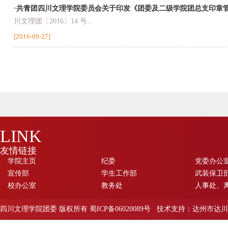
·共青团四川文理学院委员会关于印发《团委及二级学院团总支印章
川文理团〔2016〕14 号...
[2016-09-27]
LINK
友情链接
学院主页
纪委
党委办公
宣传部
学生工作部
武装保卫部
校办公室
教务处
人事处、
四川文理学院团委 版权所有 蜀ICP备06020089号 技术支持：达州市