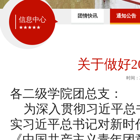
团情快讯
通知公告
信息中心
★★★★★
关于做好2
时间：2
各二级学院团总支：
为深入贯彻习近平总
实习近平总书记对新时
《中国共产主义青年团