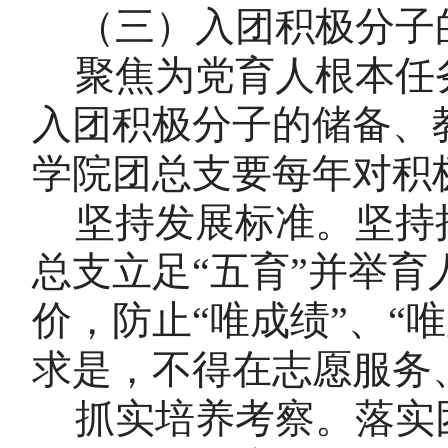
（三）入团积极分子
聚焦为党育人根本任
入团积极分子的储备、
学院团总支要每年对积
坚持发展标准。坚持
总支立足
“五育”并举
价，防止“唯成绩”、“
求是，不得在志愿服务
抓实培养考察。落实