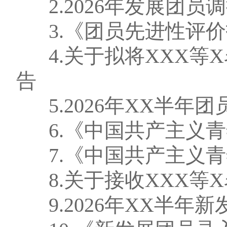
2.2026年发展团员
3.《团员先进性评
4.关于拟将XXX
告
5.2026年XX半
6.《中国共产主义
7.《中国共产主义
8.关于接收XXX
9.2026年XX半年