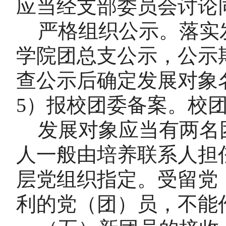
应当经支部委员会讨论
严格组织公示。落实
学院团总支公示，公示
查公示后确定发展对象
5）报校团委备案。校
发展对象应当有两名
人一般由培养联系人担
层党组织指定。受留党
利的党（团）员，不能